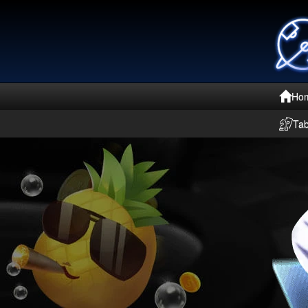
Ho
Ta