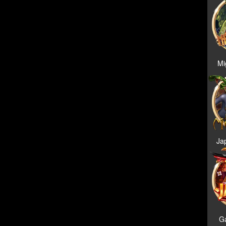
Mi
Ja
Ga