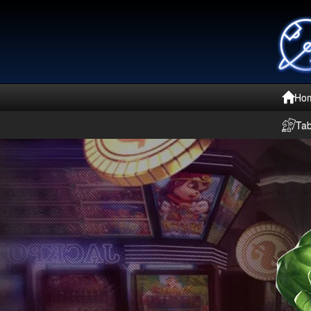
Ho
Ta