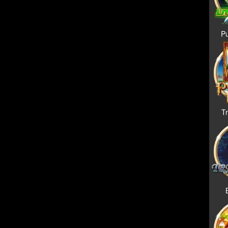
Pu
Tr
B