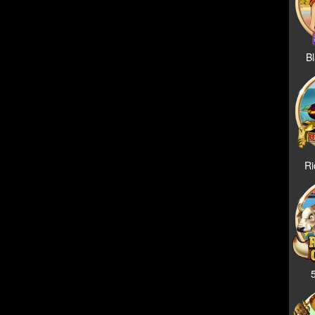
Bl
Ri