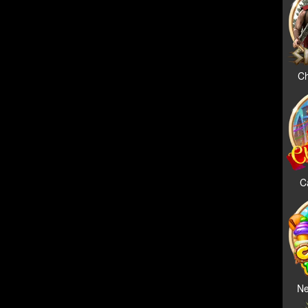
Ch
C
Ne