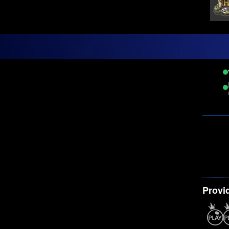
Provi